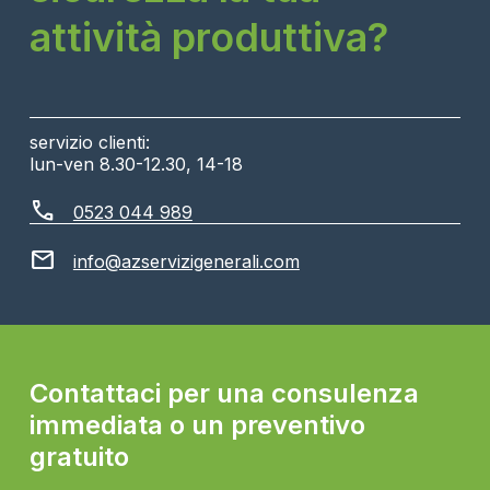
attività produttiva?
servizio clienti:
lun-ven 8.30-12.30, 14-18
call
0523 044 989
mail
info@azservizigenerali.com
Contattaci per una consulenza
immediata o un preventivo
gratuito