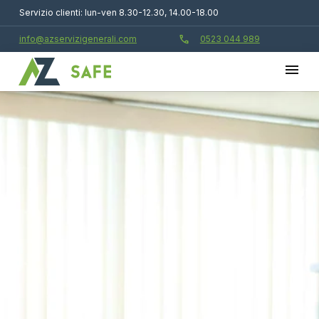
Servizio clienti: lun-ven 8.30-12.30, 14.00-18.00
call
info@azservizigenerali.com
0523 044 989