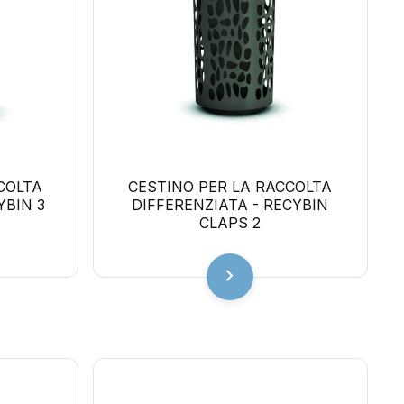
COLTA
CESTINO PER LA RACCOLTA
YBIN 3
DIFFERENZIATA - RECYBIN
CLAPS 2
chevron_right