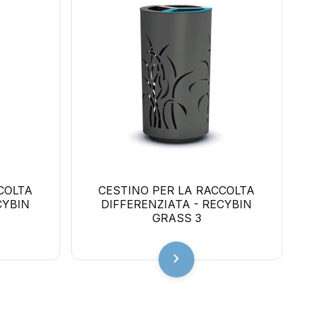
COLTA
CESTINO PER LA RACCOLTA
CYBIN
DIFFERENZIATA - RECYBIN
GRASS 3
chevron_right