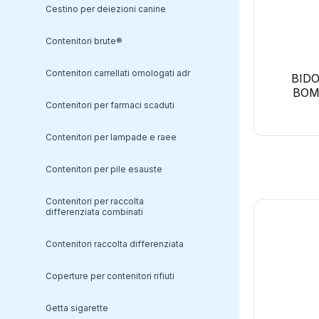
cestino per deiezioni canine
armadi per chimici in polietilene
contenitori brute®
armadi per infiammabili certificati
contenitori carrellati omologati adr
BID
armadi per radioattivi
BOM
contenitori per farmaci scaduti
carrelli porta bombole
contenitori per lampade e raee
contenitori per pile esauste
contenitori per raccolta
differenziata combinati
contenitori raccolta differenziata
coperture per contenitori rifiuti
getta sigarette