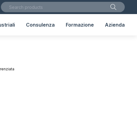
striali
Consulenza
Formazione
Azienda
erenziata