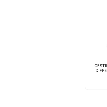
vaschette senza griglia in
polipropilene
CESTI
DIFFE