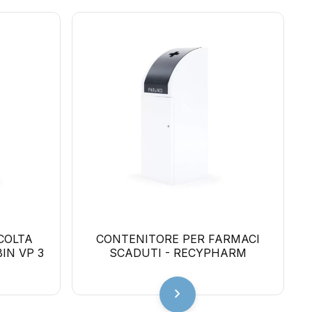
COLTA
CONTENITORE PER FARMACI
IN VP 3
SCADUTI - RECYPHARM
chevron_right