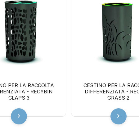
NO PER LA RACCOLTA
CESTINO PER LA RAC
RENZIATA - RECYBIN
DIFFERENZIATA - RE
CLAPS 3
GRASS 2
chevron_right
chevron_right