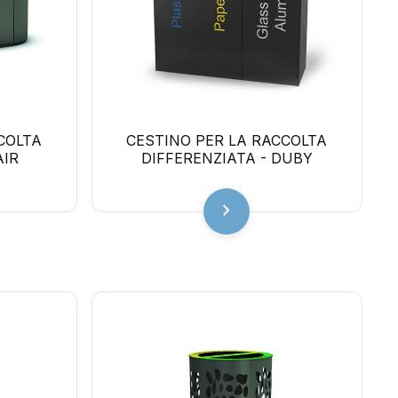
COLTA
CESTINO PER LA RACCOLTA
AIR
DIFFERENZIATA - DUBY
chevron_right