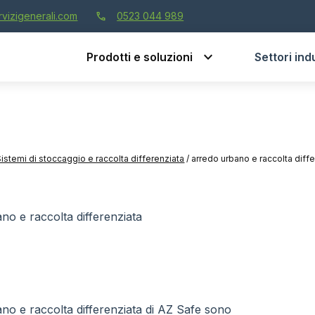
call
vizigenerali.com
0523 044 989
Prodotti e soluzioni
Settori indu
Sistemi di stoccaggio e raccolta differenziata
/
arredo urbano e raccolta diff
ano e raccolta differenziata
no e raccolta differenziata di AZ Safe sono