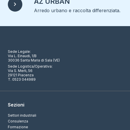
AZ URBAN
chevron_right
Arredo urbano e raccolta differenziata.
Sede Legale:
Via L. Einaudi, 1/B
30036 Santa Maria di Sala (VE)
Sede Logistica/Operativa:
Via S. Merli, 56
29121 Piacenza
T. 0523 044989
Sezioni
Settori industriali
Consulenza
Formazione