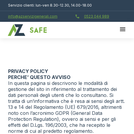
Servizio clienti: lun-ven 8.30-12.30, 14.00-18.00
call
info@azservizigenerali.com
0523 044 989
PRIVACY POLICY
PERCHE’ QUESTO AVVISO
In questa pagina si descrivono le modalità di
gestione del sito in riferimento al trattamento dei
dati personali degli utenti che lo consultano. Si
tratta di un’informativa che è resa ai sensi degli artt.
13 e 14 del Regolamento (UE) 679/2016, altrimenti
noto con l’acronimo GDPR (General Data
Protection Regulation), ovvero ai sensi e per gli
effetti del D.Lgs. 196/2003, che ha recepito le
norme di cui al predetto regolamento.