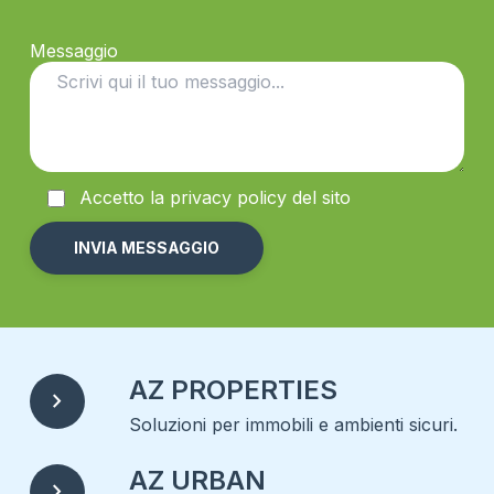
Messaggio
Accetto la
privacy
policy del sito
Alternative:
AZ PROPERTIES
chevron_right
Soluzioni per immobili e ambienti sicuri.
AZ URBAN
chevron_right