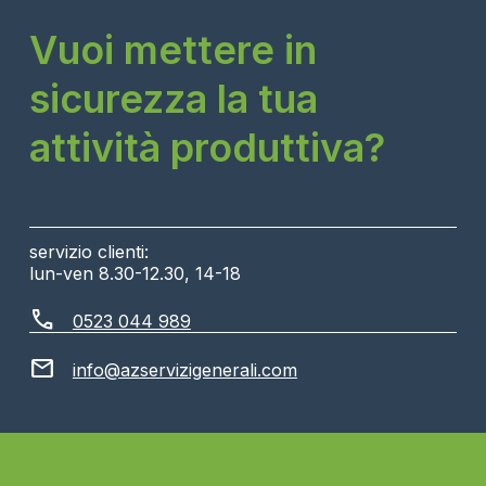
Vuoi mettere in
sicurezza la tua
attività produttiva?
servizio clienti:
lun-ven 8.30-12.30, 14-18
call
0523 044 989
mail
info@azservizigenerali.com