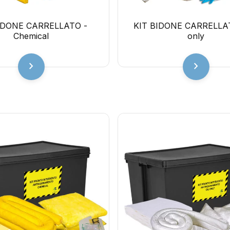
IDONE CARRELLATO -
KIT BIDONE CARRELLAT
Chemical
only
chevron_right
chevron_right