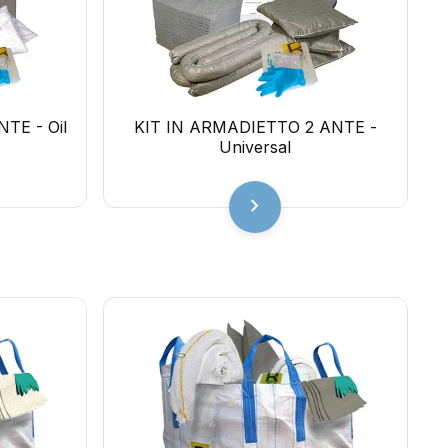
TE - Oil
KIT IN ARMADIETTO 2 ANTE -
Universal
chevron_right