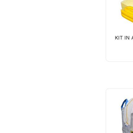
contenitori raccolta differenziata
coperture per contenitori rifiuti
getta sigarette
KIT IN