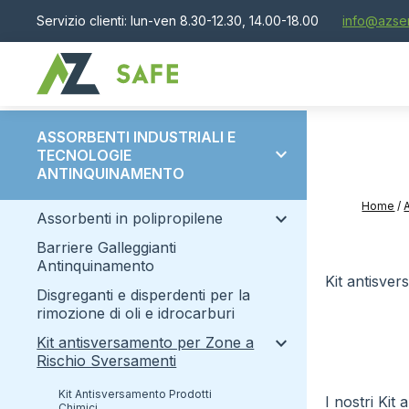
Servizio clienti: lun-ven 8.30-12.30, 14.00-18.00
info@azser
ASSORBENTI INDUSTRIALI E
expand_more
TECNOLOGIE
ANTINQUINAMENTO
Home
/
expand_more
assorbenti in polipropilene
Barriere Galleggianti
Assorbenti Polipropilene Chemical
Antinquinamento
Kit antisv
disgreganti e disperdenti per la
oil only
rimozione di oli e idrocarburi
universal
expand_more
Kit antisversamento per Zone a
Rischio Sversamenti
Kit Antisversamento Prodotti
I nostri Kit
Chimici