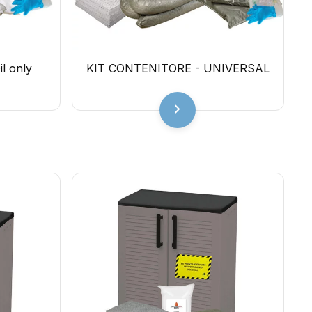
l only
KIT CONTENITORE - UNIVERSAL
chevron_right