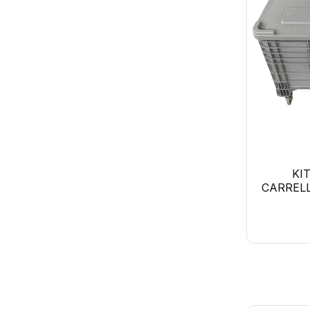
KI
CARREL