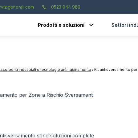
call
vizigenerali.com
0523 044 989
Prodotti e soluzioni
Settori indu
Assorbenti industriali e tecnologie antinquinamento
/
Kit antisversamento per
ersamento per Zone a Rischio Sversamenti
 antisversamento sono soluzioni complete