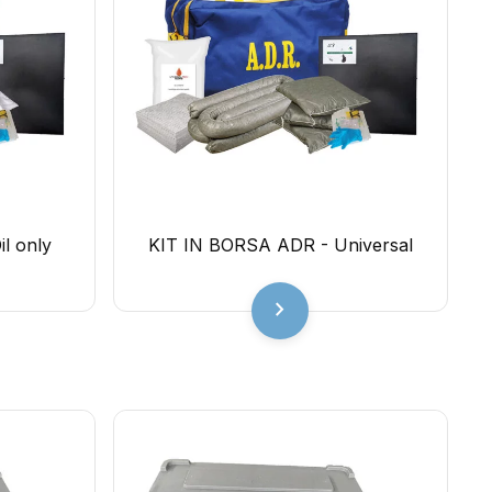
l only
KIT IN BORSA ADR - Universal
chevron_right