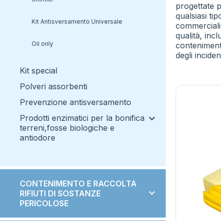
progettate 
qualsiasi ti
Kit Antisversamento Universale
commerciali.
qualità, incl
oil only
conteniment
degli incident
kit special
polveri assorbenti
prevenzione antisversamento
expand_more
prodotti enzimatici per la bonifica
terreni,fosse biologiche e
antiodore
antiodore
bonifica terreno e fosse
CONTENIMENTO E RACCOLTA
biologiche
expand_more
RIFIUTI DI SOSTANZE
PERICOLOSE
trattamento alghe