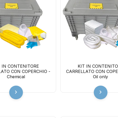
T IN CONTENITORE
KIT IN CONTENIT
LATO CON COPERCHIO -
CARRELLATO CON COPE
Chemical
Oil only
chevron_right
chevron_right