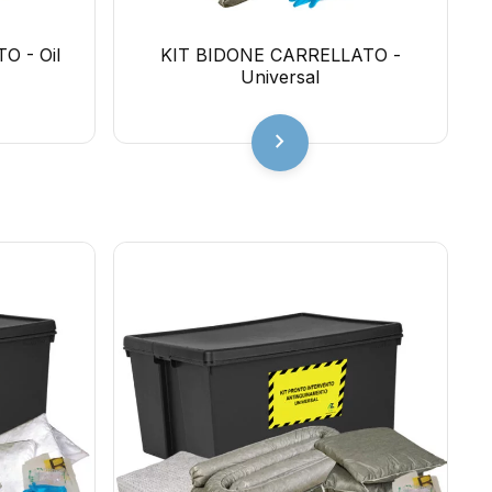
O - Oil
KIT BIDONE CARRELLATO -
Universal
chevron_right