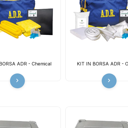
 BORSA ADR - Chemical
KIT IN BORSA ADR - Oi
chevron_right
chevron_right