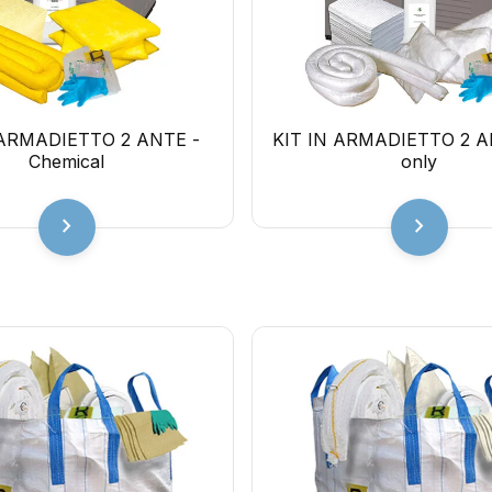
 ARMADIETTO 2 ANTE -
KIT IN ARMADIETTO 2 AN
Chemical
only
chevron_right
chevron_right