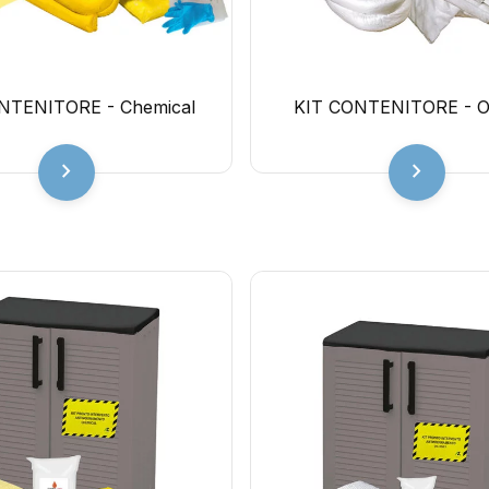
NTENITORE - Chemical
KIT CONTENITORE - Oi
chevron_right
chevron_right