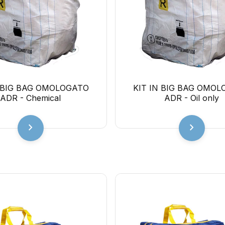
N BIG BAG OMOLOGATO
KIT IN BIG BAG OMO
ADR - Chemical
ADR - Oil only
chevron_right
chevron_right