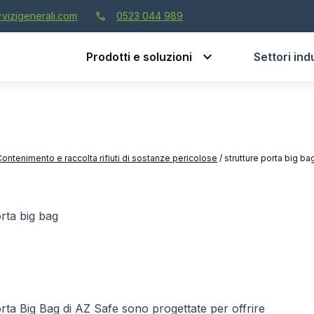
call
vizigenerali.com
0523 044 989
Prodotti e soluzioni
Settori indu
Contenimento e raccolta rifiuti di sostanze pericolose
/
strutture porta big ba
orta big bag
rta Big Bag di AZ Safe sono progettate per offrire