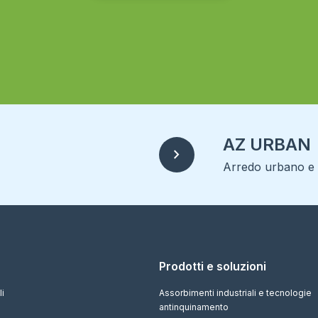
Alternative:
AZ URBAN
chevron_right
Arredo urbano e r
Prodotti e soluzioni
li
Assorbimenti industriali e tecnologie
antinquinamento