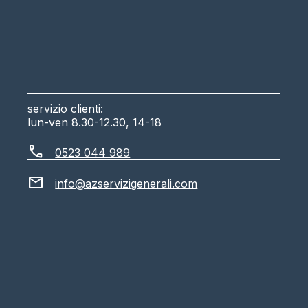
differenziata combinati
contenitori raccolta differenziata
coperture per contenitori rifiuti
getta sigarette
servizio clienti:
lun-ven 8.30-12.30, 14-18
call
0523 044 989
mail
info@azservizigenerali.com