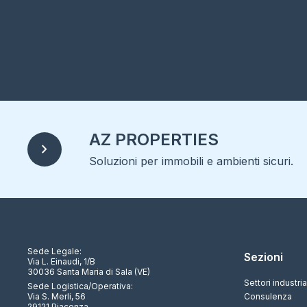
AZ PROPERTIES
chevron_right
Soluzioni per immobili e ambienti sicuri.
Sede Legale:
Sezioni
Via L. Einaudi, 1/B
30036 Santa Maria di Sala (VE)
Settori industria
Sede Logistica/Operativa:
Via S. Merli, 56
Consulenza
29121 Piacenza