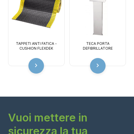
TAPPETI ANTI FATICA -
TECA PORTA
CUSHION FLEXDEK
DEFIBRILLATORE
chevron_right
chevron_right
Vuoi mettere in
sicurezza la tua