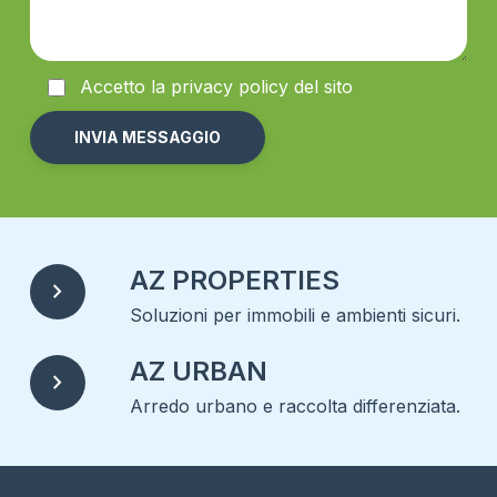
Accetto la
privacy
policy del sito
Alternative:
AZ PROPERTIES
chevron_right
Soluzioni per immobili e ambienti sicuri.
AZ URBAN
chevron_right
Arredo urbano e raccolta differenziata.