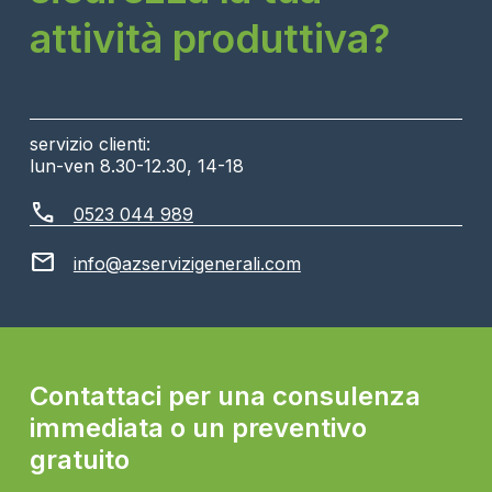
attività produttiva?
servizio clienti:
lun-ven 8.30-12.30, 14-18
call
0523 044 989
mail
info@azservizigenerali.com
Contattaci per una consulenza
immediata o un preventivo
gratuito