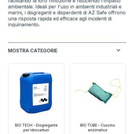
facilitando la loro rimozione e riducendo l'impatto
ambientale. Ideali per l'uso in ambienti industriali e
marini, i disgreganti e disperdenti di AZ Safe offrono
una risposta rapida ed efficace agli incidenti di
inquinamento.
expand_more
MOSTRA CATEGORIE
ASSORBENTI INDUSTRIALI E TECNOLOGIE
expand_more
ANTINQUINAMENTO
expand_more
assorbenti in polipropilene
Assorbenti Polipropilene Chemical
Barriere Galleggianti Antinquinamento
oil only
disgreganti e disperdenti per la rimozione di oli e
BIO TECH - Disgregante
BIO TUBE - Cuscino
idrocarburi
universal
per idrocarburi
enzimatico