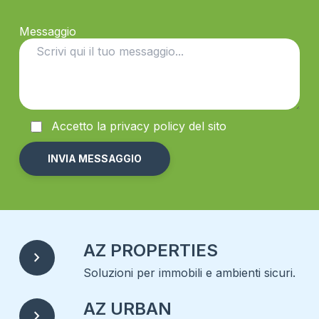
Messaggio
Accetto la
privacy
policy del sito
Alternative:
AZ PROPERTIES
chevron_right
Soluzioni per immobili e ambienti sicuri.
AZ URBAN
chevron_right