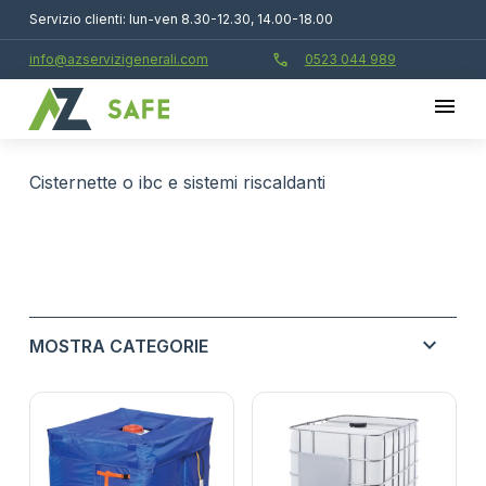
Servizio clienti: lun-ven 8.30-12.30, 14.00-18.00
call
info@azservizigenerali.com
0523 044 989
cisternette o ibc e sistemi riscaldanti
expand_more
MOSTRA CATEGORIE
ASSORBENTI INDUSTRIALI E TECNOLOGIE
expand_more
ANTINQUINAMENTO