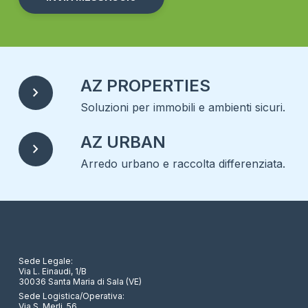
Alternative:
AZ PROPERTIES
chevron_right
Soluzioni per immobili e ambienti sicuri.
AZ URBAN
chevron_right
Arredo urbano e raccolta differenziata.
Sede Legale:
Via L. Einaudi, 1/B
30036 Santa Maria di Sala (VE)
Sede Logistica/Operativa:
Via S. Merli, 56