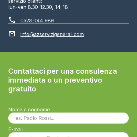
servizio clienti:
lun-ven 8.30-12.30, 14-18
call
0523 044 989
mail
info@azservizigenerali.com
Contattaci per una consulenza
immediata o un preventivo
gratuito
Nome e cognome
E-mail