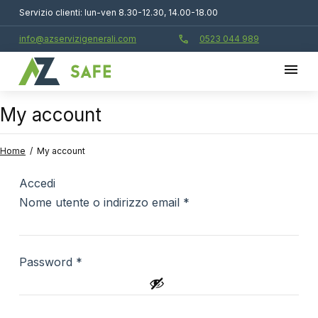
Servizio clienti: lun-ven 8.30-12.30, 14.00-18.00
call
info@azservizigenerali.com
0523 044 989
My account
Home
/
My account
Accedi
Nome utente o indirizzo email
*
Password
*
Alternative: