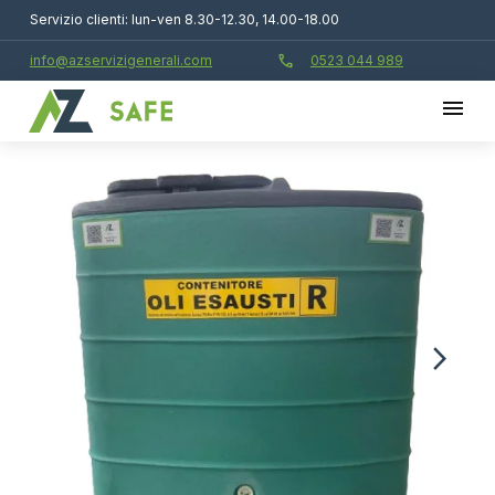
Servizio clienti: lun-ven 8.30-12.30, 14.00-18.00
call
info@azservizigenerali.com
0523 044 989