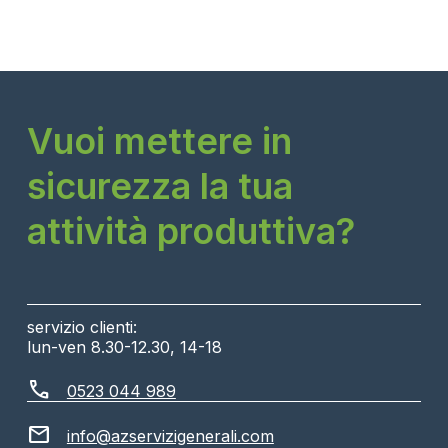
Vuoi mettere in
sicurezza la tua
attività produttiva?
servizio clienti:
lun-ven 8.30-12.30, 14-18
call
0523 044 989
mail
info@azservizigenerali.com