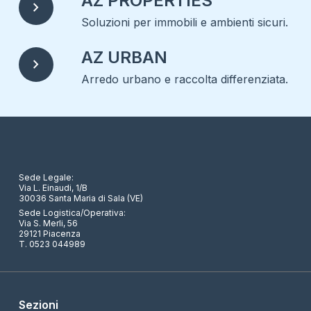
AZ PROPERTIES
chevron_right
Soluzioni per immobili e ambienti sicuri.
AZ URBAN
chevron_right
Arredo urbano e raccolta differenziata.
Sede Legale:
Via L. Einaudi, 1/B
30036 Santa Maria di Sala (VE)
Sede Logistica/Operativa:
Via S. Merli, 56
29121 Piacenza
T. 0523 044989
Sezioni