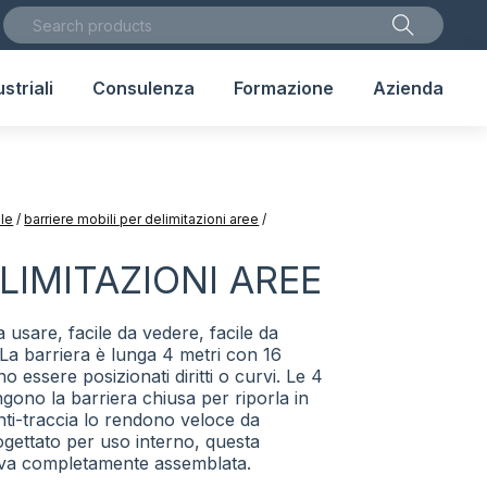
striali
Consulenza
Formazione
Azienda
ale
/
barriere mobili per delimitazioni aree
/
LIMITAZIONI AREE
a usare, facile da vedere, facile da
 La barriera è lunga 4 metri con 16
o essere posizionati diritti o curvi. Le 4
gono la barriera chiusa per riporla in
ti-traccia lo rendono veloce da
ogettato per uso interno, questa
riva completamente assemblata.