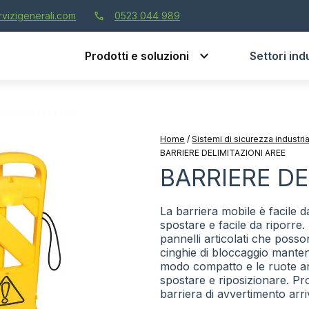
call
vizigenerali.com
0523 044 989
Prodotti e soluzioni
Settori indu
Home
/
Sistemi di sicurezza industri
BARRIERE DELIMITAZIONI AREE
BARRIERE DE
La barriera mobile è facile d
spostare e facile da riporre.
pannelli articolati che posson
cinghie di bloccaggio manten
modo compatto e le ruote an
spostare e riposizionare. Pr
barriera di avvertimento ar