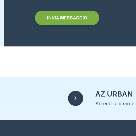
Alternative:
AZ URBAN
chevron_right
Arredo urbano e r