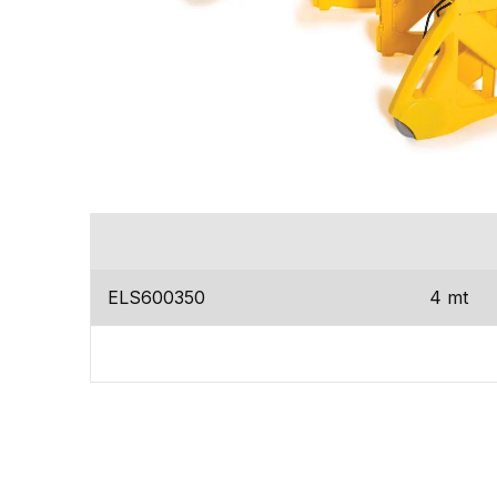
codice
dimens
ELS600350
4 mt