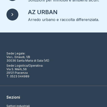
Soluzioni per immobili e ambienti sicuri.
AZ URBAN
chevron_right
Arredo urbano e raccolta differenziata.
Sede Legale:
Via L. Einaudi, 1/B
30036 Santa Maria di Sala (VE)
Sede Logistica/Operativa:
Via S. Merli, 56
29121 Piacenza
T. 0523 044989
Sezioni
Settori industriali