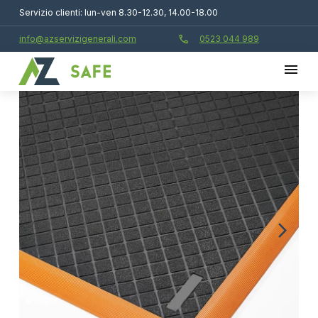
Servizio clienti: lun-ven 8.30-12.30, 14.00-18.00
call
info@azservizigenerali.com
0523 044 989