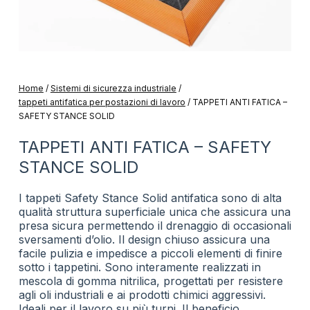
Home
/
Sistemi di sicurezza industriale
/
tappeti antifatica per postazioni di lavoro
/
TAPPETI ANTI FATICA –
SAFETY STANCE SOLID
TAPPETI ANTI FATICA – SAFETY
STANCE SOLID
I tappeti Safety Stance Solid antifatica sono di alta
qualità struttura superficiale unica che assicura una
presa sicura permettendo il drenaggio di occasionali
sversamenti d’olio. Il design chiuso assicura una
facile pulizia e impedisce a piccoli elementi di finire
sotto i tappetini. Sono interamente realizzati in
mescola di gomma nitrilica, progettati per resistere
agli oli industriali e ai prodotti chimici aggressivi.
Ideali per il lavoro su più turni. Il beneficio