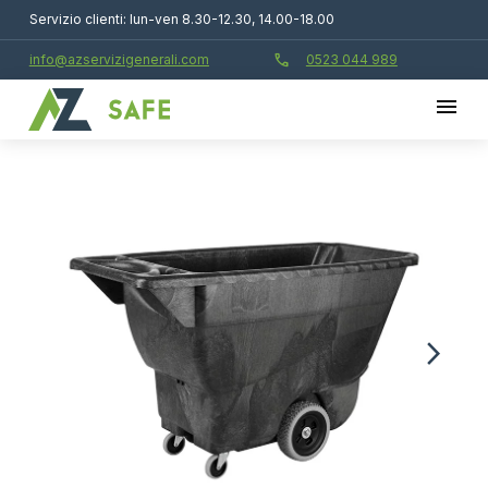
Servizio clienti: lun-ven 8.30-12.30, 14.00-18.00
call
info@azservizigenerali.com
0523 044 989