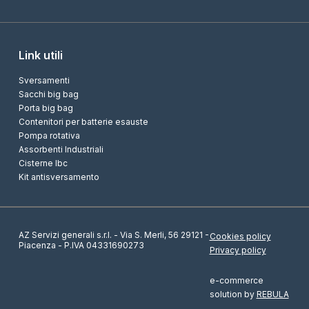
Link utili
Sversamenti
Sacchi big bag
Porta big bag
Contenitori per batterie esauste
Pompa rotativa
Assorbenti Industriali
Cisterne Ibc
Kit antisversamento
AZ Servizi generali s.r.l. - Via S. Merli, 56 29121 -
Cookies policy
Piacenza - P.IVA 04331690273
Privacy policy
e-commerce
solution by
REBULA
Richiedi informazioni sul prodotto