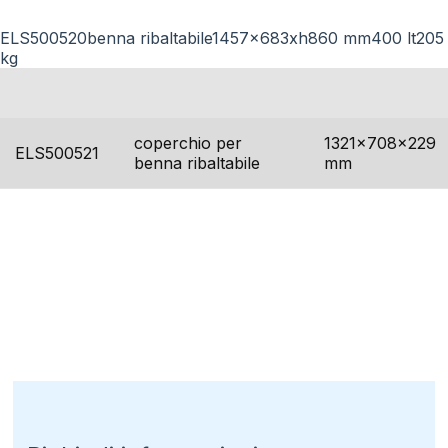
ELS500520benna ribaltabile1457x683xh860 mm400 lt205
kg
codice
descrizione
dimensioni
coperchio per
1321x708x229
ELS500521
benna ribaltabile
mm