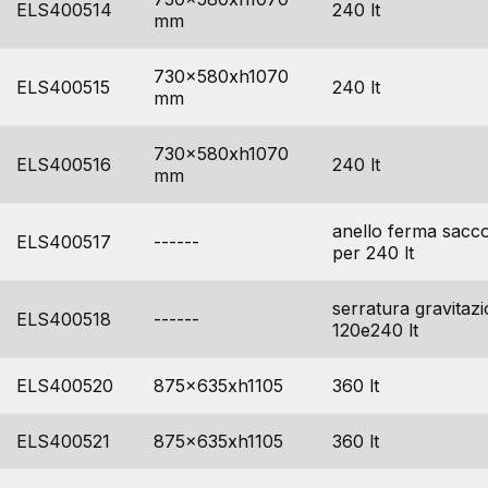
ELS400514
240 lt
mm
730x580xh1070
ELS400515
240 lt
mm
730x580xh1070
ELS400516
240 lt
mm
anello ferma sacco
ELS400517
------
per 240 lt
serratura gravitazi
ELS400518
------
120e240 lt
ELS400520
875x635xh1105
360 lt
ELS400521
875x635xh1105
360 lt