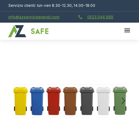
Servizio clienti: lun-ven 8.30-12.30, 14.00-18.00
call
info@azservizigenerali.com
0523 044 989