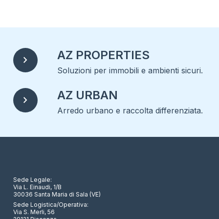
AZ PROPERTIES
chevron_right
Soluzioni per immobili e ambienti sicuri.
AZ URBAN
chevron_right
Arredo urbano e raccolta differenziata.
Sede Legale:
Via L. Einaudi, 1/B
30036 Santa Maria di Sala (VE)
Sede Logistica/Operativa:
Via S. Merli, 56