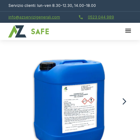
Servizio clienti: lun-ven 8.30-12.30, 14.00-18.00
call
info@azservizigenerali.com
0523 044 989