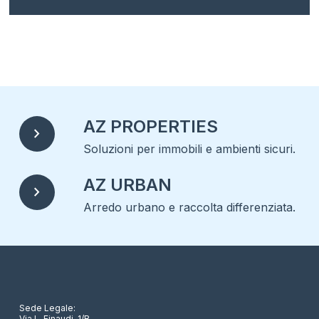
AZ PROPERTIES
chevron_right
Soluzioni per immobili e ambienti sicuri.
AZ URBAN
chevron_right
Arredo urbano e raccolta differenziata.
Sede Legale:
Via L. Einaudi, 1/B