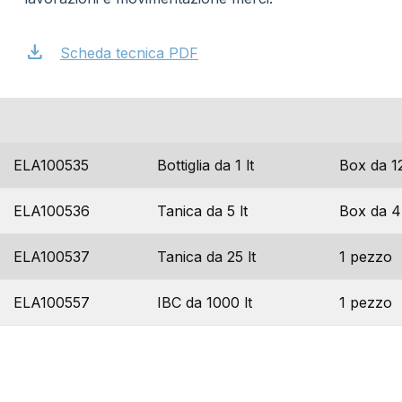
download
Scheda tecnica PDF
codice
formato
imballo
ELA100535
Bottiglia da 1 lt
Box da 1
ELA100536
Tanica da 5 lt
Box da 4
ELA100537
Tanica da 25 lt
1 pezzo
ELA100557
IBC da 1000 lt
1 pezzo