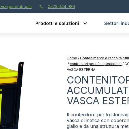
call
vizigenerali.com
0523 044 989
Prodotti e soluzioni
Settori indu
Home
/
Contenimento e raccolta rifi
/
contenitori per rifiuti pericolosi
/
CO
VASCA ESTERNA
CONTENITOR
ACCUMULATO
VASCA ESTE
ll contenitore per lo stocca
vasca ermetica con coperchio
giallo e da una struttura met