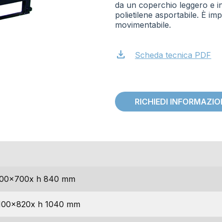
da un coperchio leggero e in
polietilene asportabile. È imp
movimentabile.
download
Scheda tecnica PDF
RICHIEDI INFORMAZI
dimensioni
00x700x h 840 mm
100x820x h 1040 mm