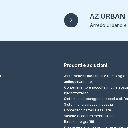
AZ URBAN
chevron_right
Arredo urbano e r
Prodotti e soluzioni
li
Assorbimenti industriali e tecnologie
antinquinamento
Contenimento e raccolta rifiuti e sos
Igienizzazione
Sistemi di stoccaggio e raccolta diffe
Sistemi di sicurezza industriali
Contenitori batterie esauste
Vasche di contenimento liquidi
Rimozione graffiti
Container per stoccaggio materiale p