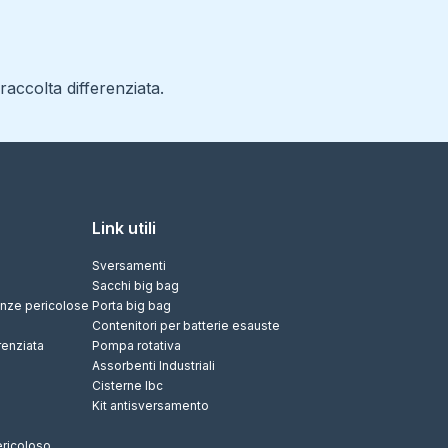
accolta differenziata.
Link utili
Sversamenti
Sacchi big bag
tanze pericolose
Porta big bag
Contenitori per batterie esauste
renziata
Pompa rotativa
Assorbenti Industriali
Cisterne Ibc
Kit antisversamento
ericoloso