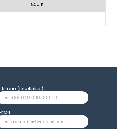
850 lt
elefono (facoltativo)
-mail