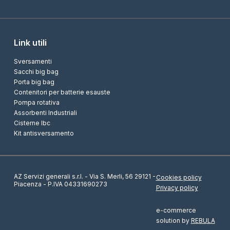
Link utili
Sversamenti
Sacchi big bag
Porta big bag
Contenitori per batterie esauste
Pompa rotativa
Assorbenti Industriali
Cisterne Ibc
Kit antisversamento
AZ Servizi generali s.r.l. - Via S. Merli, 56 29121 -
Cookies policy
Piacenza - P.IVA 04331690273
Privacy policy
e-commerce
solution by
REBULA
Richiedi informazioni sul prodotto