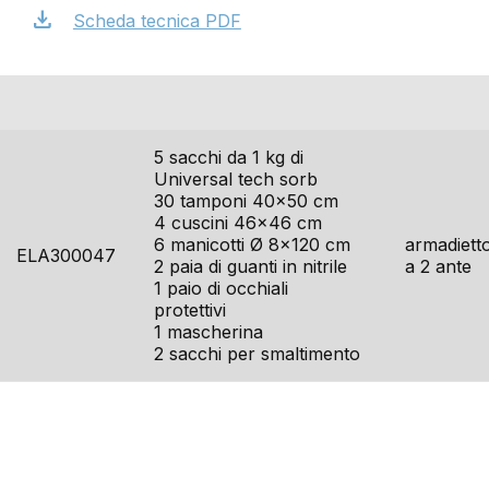
download
Scheda tecnica PDF
codice
contenuto
imballo
5 sacchi da 1 kg di
Universal tech sorb
30 tamponi 40×50 cm
4 cuscini 46×46 cm
6 manicotti Ø 8×120 cm
armadiett
ELA300047
2 paia di guanti in nitrile
a 2 ante
1 paio di occhiali
protettivi
1 mascherina
2 sacchi per smaltimento