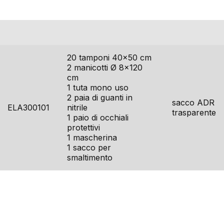
codice
contenuto
imballo
20 tamponi 40×50 cm
2 manicotti Ø 8×120
cm
1 tuta mono uso
2 paia di guanti in
sacco ADR
ELA300101
nitrile
trasparente
1 paio di occhiali
protettivi
1 mascherina
1 sacco per
smaltimento