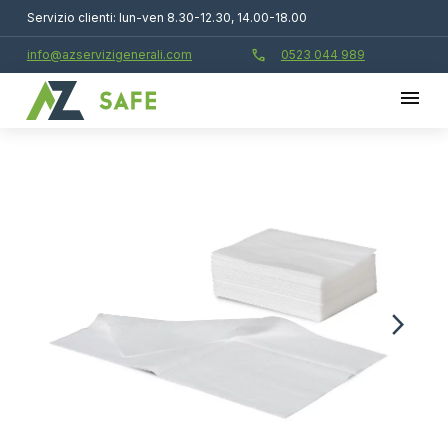
Servizio clienti: lun-ven 8.30-12.30, 14.00-18.00
call
info@azservizigenerali.com
0523 044 989