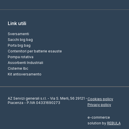
Link utili
Sversamenti
Sacchi big bag
Porta big bag
Contenitori per batterie esauste
Pompa rotativa
Assorbenti Industriali
Cisterne Ibc
Kit antisversamento
AZ Servizi generali s.r.l. - Via S. Merli, 56 29121 -
Cookies policy
Piacenza - P.IVA 04331690273
Privacy policy
e-commerce
solution by
REBULA
Richiedi informazioni sul prodotto