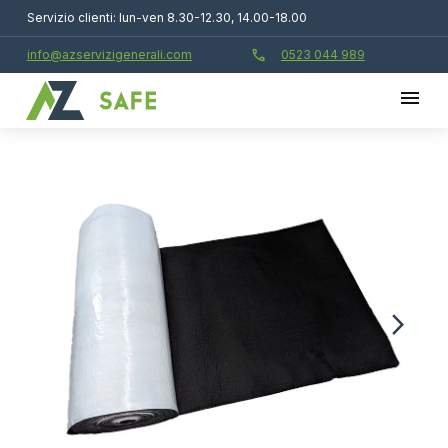
Servizio clienti: lun-ven 8.30-12.30, 14.00-18.00
call
info@azservizigenerali.com
0523 044 989