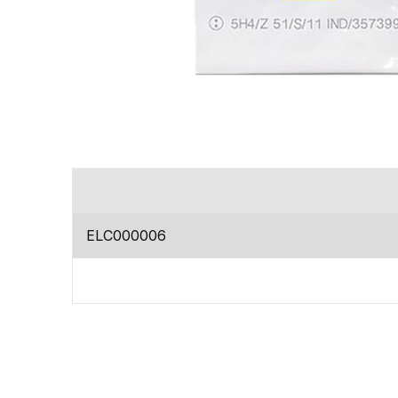
codice
ELC000006