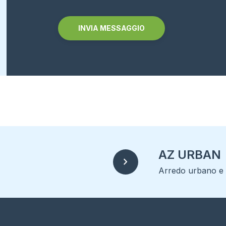
Alternative:
AZ URBAN
chevron_right
Arredo urbano e r