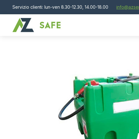
Servizio clienti: lun-ven 8.30-12.30, 14.00-18.00
info@azser