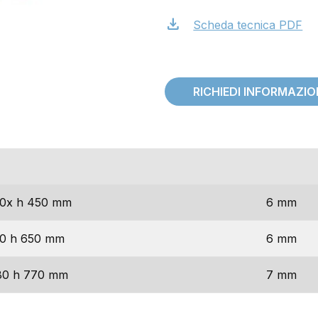
download
Scheda tecnica PDF
RICHIEDI INFORMAZI
ioni
spessor
0x h 450 mm
6 mm
0 h 650 mm
6 mm
80 h 770 mm
7 mm