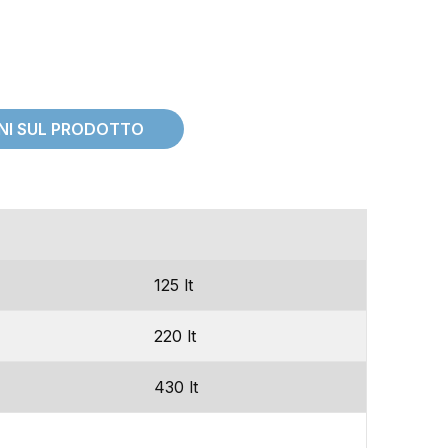
ONI SUL PRODOTTO
e
capacita’
125 lt
220 lt
430 lt