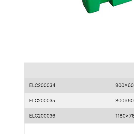
codice
dimens
ELC200034
800x60
ELC200035
800×60
ELC200036
1180×7