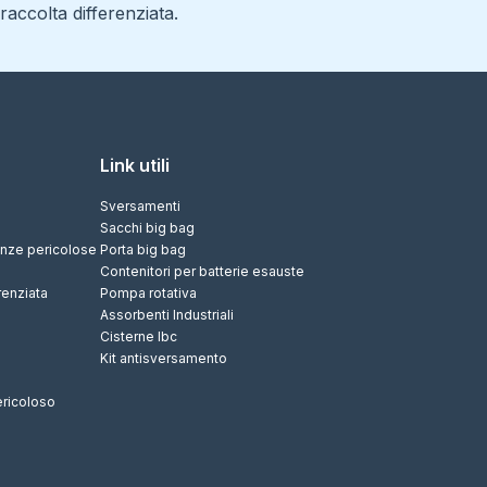
accolta differenziata.
Link utili
Sversamenti
Sacchi big bag
tanze pericolose
Porta big bag
Contenitori per batterie esauste
renziata
Pompa rotativa
Assorbenti Industriali
Cisterne Ibc
Kit antisversamento
ericoloso