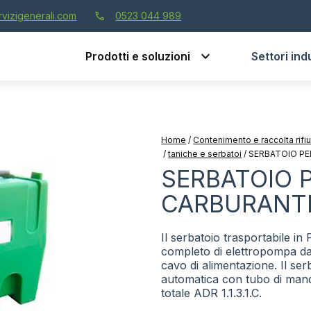
call
vizigenerali.com
0523 044 989
Prodotti e soluzioni
Settori indu
Home
/
Contenimento e raccolta rifi
/
taniche e serbatoi
/
SERBATOIO P
SERBATOIO 
CARBURANT
Il serbatoio trasportabile in
completo di elettropompa da
cavo di alimentazione. Il ser
automatica con tubo di manda
totale ADR 1.1.3.1.C.