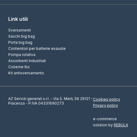
Link utili
Sversamenti
Sacchi big bag
Porta big bag
Contenitori per batterie esauste
Pompa rotativa
Assorbenti Industriali
Cisterne Ibc
Kit antisversamento
AZ Servizi generali s.r.l. - Via S. Merli, 56 29121 -
Cookies policy
Piacenza - P.IVA 04331690273
Privacy policy
e-commerce
solution by
REBULA
Richiedi informazioni sul prodotto