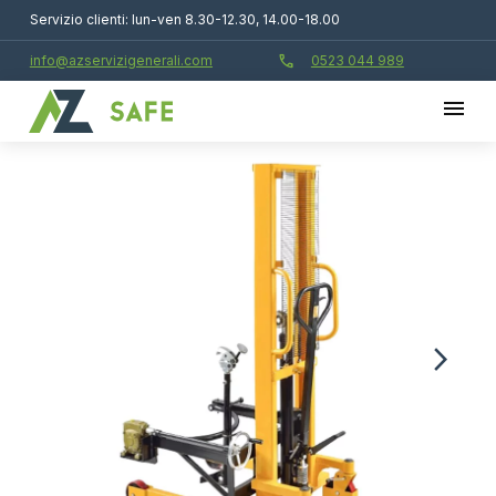
Servizio clienti: lun-ven 8.30-12.30, 14.00-18.00
call
info@azservizigenerali.com
0523 044 989