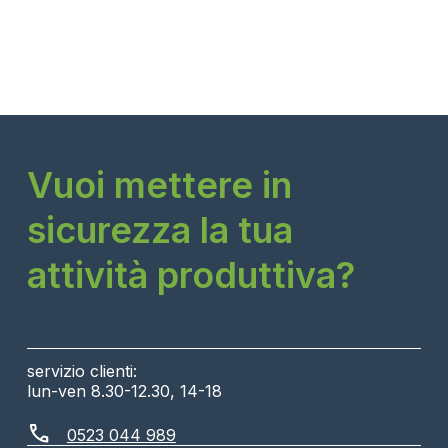
Vuoi mettere in
sicurezza la tua
attività produttiva?
servizio clienti:
lun-ven 8.30-12.30, 14-18
call
0523 044 989