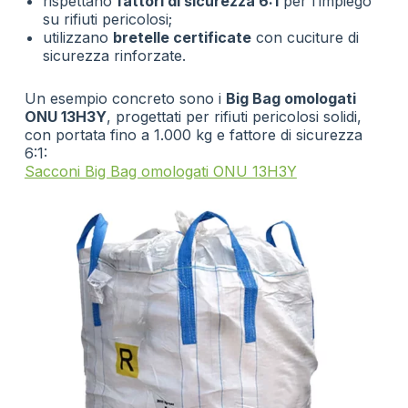
rispettano
fattori di sicurezza 6:1
per l’impiego
su rifiuti pericolosi;
utilizzano
bretelle certificate
con cuciture di
sicurezza rinforzate.
Un esempio concreto sono i
Big Bag omologati
ONU 13H3Y
, progettati per rifiuti pericolosi solidi,
con portata fino a 1.000 kg e fattore di sicurezza
6:1:
Sacconi Big Bag omologati ONU 13H3Y