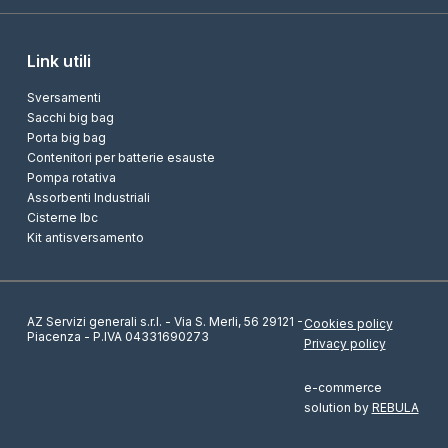
Link utili
Sversamenti
Sacchi big bag
Porta big bag
Contenitori per batterie esauste
Pompa rotativa
Assorbenti Industriali
Cisterne Ibc
Kit antisversamento
AZ Servizi generali s.r.l. - Via S. Merli, 56 29121 -
Cookies policy
Piacenza - P.IVA 04331690273
Privacy policy
e-commerce
RICHIEDI ORA
UNA
solution by
REBULA
CONSULENZA