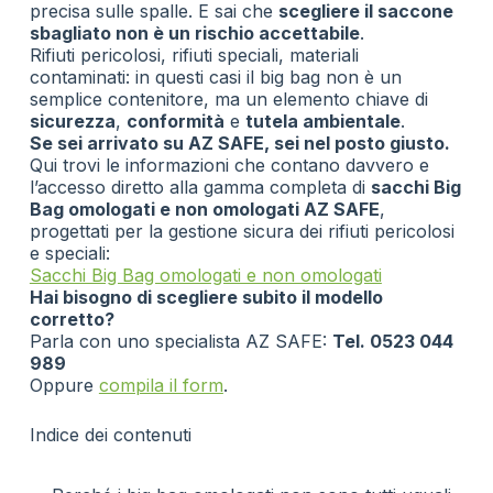
precisa sulle spalle. E sai che
scegliere il saccone
sbagliato non è un rischio accettabile
.
Rifiuti pericolosi, rifiuti speciali, materiali
contaminati: in questi casi il big bag non è un
semplice contenitore, ma un elemento chiave di
sicurezza
,
conformità
e
tutela ambientale
.
Se sei arrivato su AZ SAFE, sei nel posto giusto.
Qui trovi le informazioni che contano davvero e
l’accesso diretto alla gamma completa di
sacchi Big
Bag omologati e non omologati AZ SAFE
,
progettati per la gestione sicura dei rifiuti pericolosi
e speciali:
Sacchi Big Bag omologati e non omologati
Hai bisogno di scegliere subito il modello
corretto?
Parla con uno specialista AZ SAFE:
Tel. 0523 044
989
Oppure
compila il form
.
Indice dei contenuti