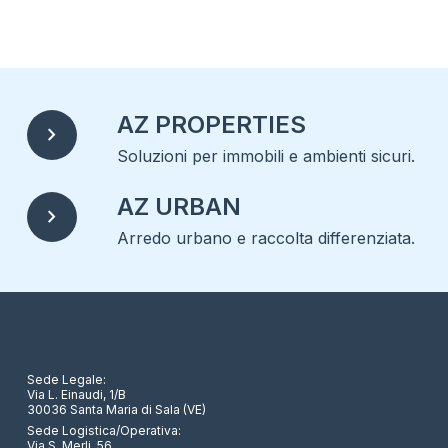
AZ PROPERTIES
chevron_right
Soluzioni per immobili e ambienti sicuri.
AZ URBAN
chevron_right
Arredo urbano e raccolta differenziata.
Sede Legale:
Via L. Einaudi, 1/B
30036 Santa Maria di Sala (VE)
Sede Logistica/Operativa:
Via S. Merli, 56