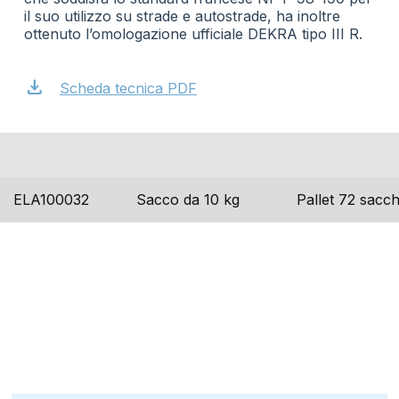
il suo utilizzo su strade e autostrade, ha inoltre
ottenuto l’omologazione ufficiale DEKRA tipo III R.
download
Scheda tecnica PDF
codice
formato
imballo
ELA100032
Sacco da 10 kg
Pallet 72 sacch