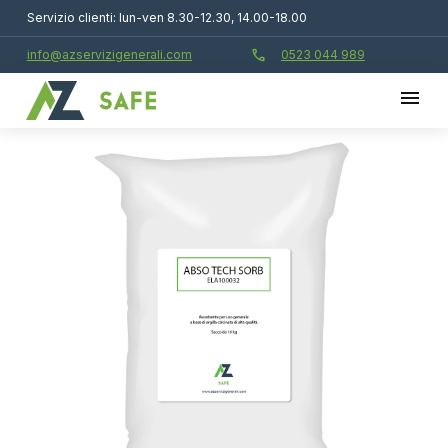
Servizio clienti: lun-ven 8.30-12.30, 14.00-18.00
call
info@azservizigenerali.com
0523 044 989