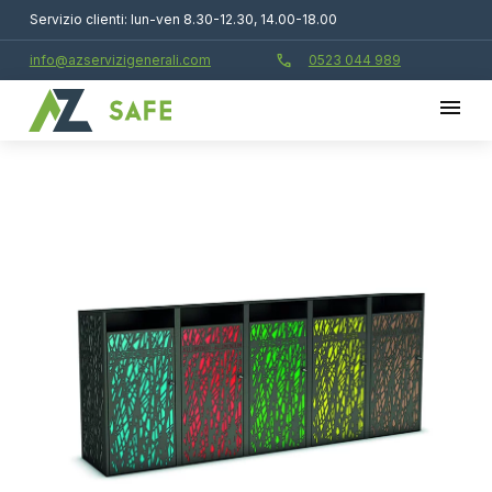
Servizio clienti: lun-ven 8.30-12.30, 14.00-18.00
call
info@azservizigenerali.com
0523 044 989