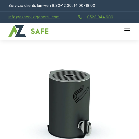
Servizio clienti: lun-ven 8.30-12.30, 14.00-18.00
call
info@azservizigenerali.com
0523 044 989