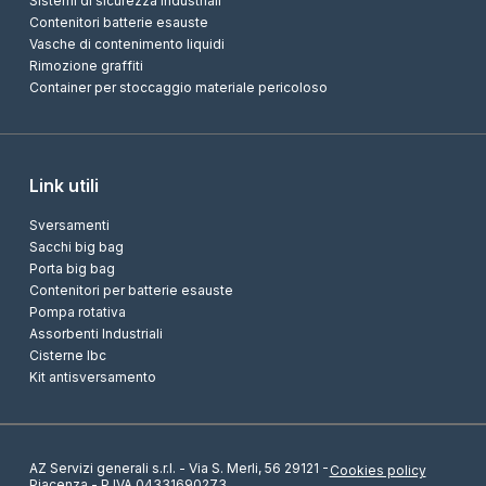
Sistemi di sicurezza industriali
Contenitori batterie esauste
Vasche di contenimento liquidi
Rimozione graffiti
Container per stoccaggio materiale pericoloso
Link utili
Sversamenti
Sacchi big bag
Porta big bag
Contenitori per batterie esauste
Pompa rotativa
Assorbenti Industriali
Cisterne Ibc
Kit antisversamento
AZ Servizi generali s.r.l. - Via S. Merli, 56 29121 -
Cookies policy
Piacenza - P.IVA 04331690273