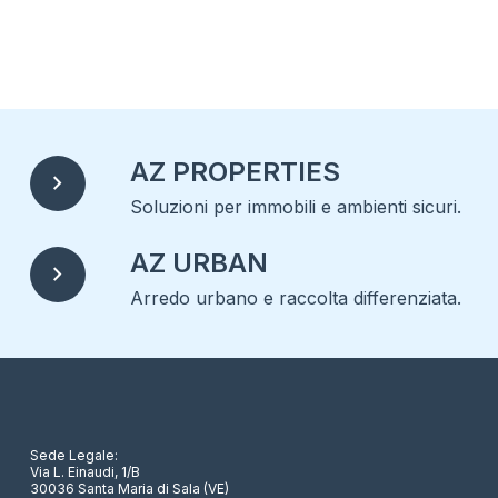
AZ PROPERTIES
chevron_right
Soluzioni per immobili e ambienti sicuri.
AZ URBAN
chevron_right
Arredo urbano e raccolta differenziata.
Sede Legale:
Via L. Einaudi, 1/B
30036 Santa Maria di Sala (VE)