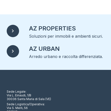
AZ PROPERTIES
chevron_right
Soluzioni per immobili e ambienti sicuri.
AZ URBAN
chevron_right
Arredo urbano e raccolta differenziata.
Sede Legale:
Via L. Einaudi, 1/B
30036 Santa Maria di Sala (VE)
Sede Logistica/Operativa:
Via S. Merli, 56