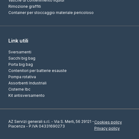
Vasche di contenimento liquidi
Rimozione graffiti
Container per stoccaggio materiale pericoloso
Link utili
Sversamenti
Sacchi big bag
Porta big bag
Contenitori per batterie esauste
Pompa rotativa
Assorbenti Industriali
Cisterne Ibc
Kit antisversamento
AZ Servizi generali s.r.l. - Via S. Merli, 56 29121 -
Cookies policy
Piacenza - P.IVA 04331690273
Privacy policy