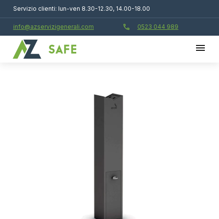
Servizio clienti: lun-ven 8.30-12.30, 14.00-18.00
call
info@azservizigenerali.com
0523 044 989