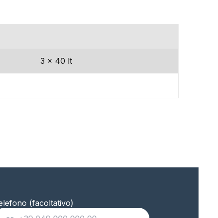
capacita’
3 x 40 lt
elefono (facoltativo)