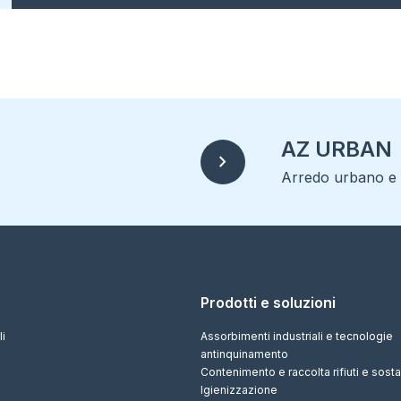
AZ URBAN
chevron_right
Arredo urbano e r
Prodotti e soluzioni
li
Assorbimenti industriali e tecnologie
antinquinamento
Contenimento e raccolta rifiuti e sos
Igienizzazione