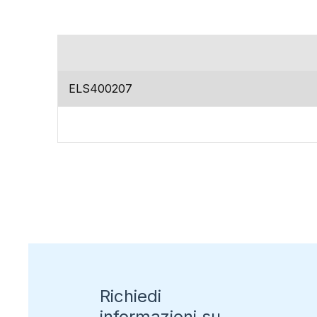
codice
ELS400207
Richiedi
informazioni su