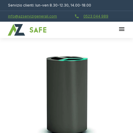
Servizio clienti: lun-ven 8.30-12.30, 14.00-18.00
call
info@azservizigenerali.com
0523 044 989