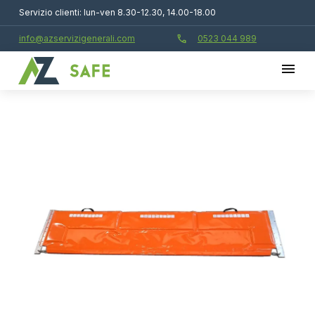
Servizio clienti: lun-ven 8.30-12.30, 14.00-18.00
call
info@azservizigenerali.com
0523 044 989