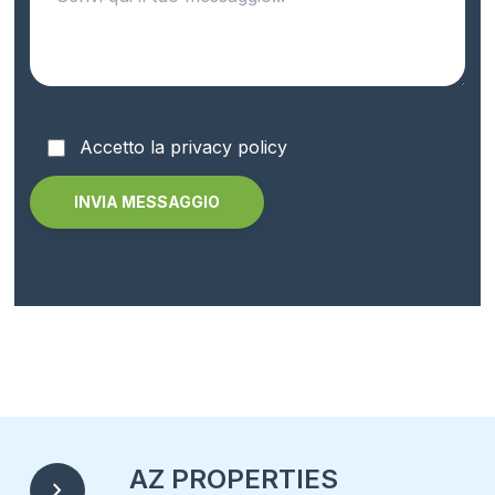
Accetto la privacy policy
Alternative:
AZ PROPERTIES
chevron_right