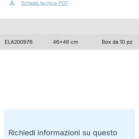
download
Scheda tecnica PDF
codice
dimensioni
imballo
ELA200976
46×46 cm
Box da 10 pz
Richiedi informazioni su questo