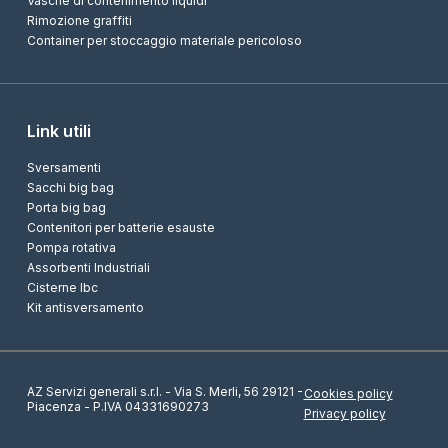
Vasche di contenimento liquidi
Rimozione graffiti
Container per stoccaggio materiale pericoloso
Link utili
Sversamenti
Sacchi big bag
Porta big bag
Contenitori per batterie esauste
Pompa rotativa
Assorbenti Industriali
Cisterne Ibc
Kit antisversamento
AZ Servizi generali s.r.l. - Via S. Merli, 56 29121 -
Cookies policy
Piacenza - P.IVA 04331690273
Privacy policy