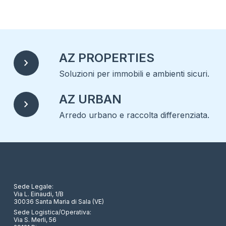
AZ PROPERTIES
chevron_right
Soluzioni per immobili e ambienti sicuri.
AZ URBAN
chevron_right
Arredo urbano e raccolta differenziata.
Sede Legale:
Via L. Einaudi, 1/B
30036 Santa Maria di Sala (VE)
Sede Logistica/Operativa:
Via S. Merli, 56