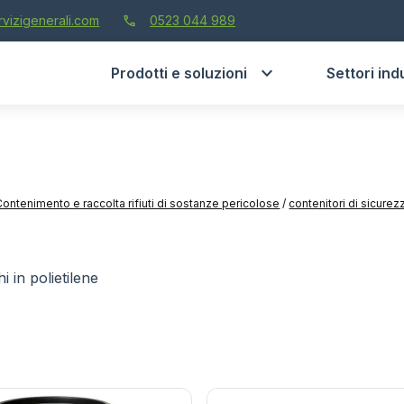
call
vizigenerali.com
0523 044 989
Prodotti e soluzioni
Settori indu
Contenimento e raccolta rifiuti di sostanze pericolose
/
contenitori di sicurez
hi in polietilene