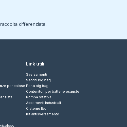
accolta differenziata.
Link utili
Sversamenti
Sacchi big bag
tanze pericolose
Porta big bag
Contenitori per batterie esauste
renziata
Pompa rotativa
Assorbenti Industriali
Cisterne Ibc
Kit antisversamento
ericoloso