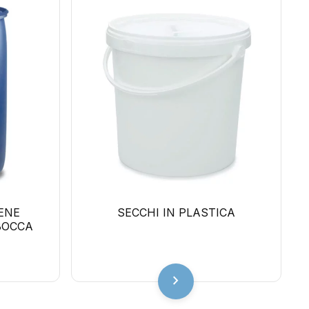
LENE
SECCHI IN PLASTICA
BOCCA
chevron_right