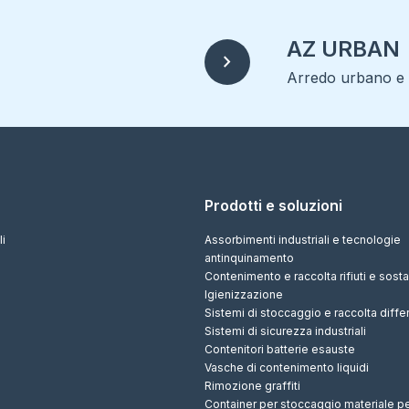
AZ URBAN
chevron_right
Arredo urbano e r
Prodotti e soluzioni
li
Assorbimenti industriali e tecnologie
antinquinamento
Contenimento e raccolta rifiuti e sos
Igienizzazione
Sistemi di stoccaggio e raccolta diffe
Sistemi di sicurezza industriali
Contenitori batterie esauste
Vasche di contenimento liquidi
Rimozione graffiti
Container per stoccaggio materiale p