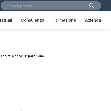
striali
Consulenza
Formazione
Azienda
za
/
fusti e secchi in polietilene