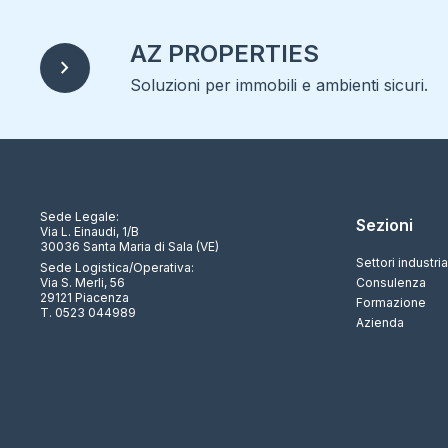
contenitori per raccolta
differenziata combinati
AZ PROPERTIES
chevron_right
contenitori raccolta differenziata
Soluzioni per immobili e ambienti sicuri.
coperture per contenitori rifiuti
getta sigarette
Sede Legale:
Sezioni
Via L. Einaudi, 1/B
30036 Santa Maria di Sala (VE)
Settori industria
Sede Logistica/Operativa:
Via S. Merli, 56
Consulenza
29121 Piacenza
Formazione
T. 0523 044989
Azienda