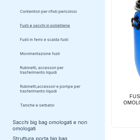
polveri assorbenti
contenitori per rifiuti pericolosi
prevenzione antisversamento
Kit Antisversamento Universale
expand_more
prodotti enzimatici per la bonifica
fusti e secchi in polietilene
oil only
terreni,fosse biologiche e
antiodore
fusti in ferro e scalda fusti
antiodore
movimentazione fusti
bonifica terreno e fosse
biologiche
rubinetti, accessori per
trasferimento liquidi
trattamento alghe
rubinetti,accessori e pompe per
trasferimento liquidi
FUS
OMOL
taniche e serbatoi
sacchi big bag omologati e non
omologati
strutture porta big bag