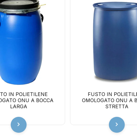
TO IN POLIETILENE
FUSTO IN POLIETI
OGATO ONU A BOCCA
OMOLOGATO ONU A 
LARGA
STRETTA
chevron_right
chevron_right