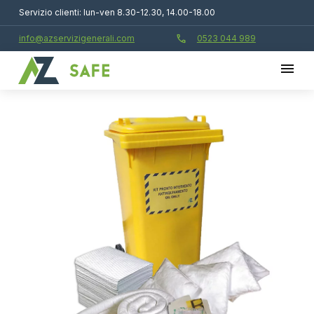
Servizio clienti: lun-ven 8.30-12.30, 14.00-18.00
call
info@azservizigenerali.com
0523 044 989