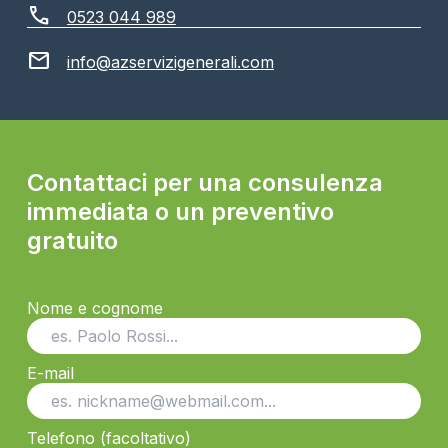
call
0523 044 989
mail
info@azservizigenerali.com
Contattaci per una consulenza
immediata o un preventivo
gratuito
Nome e cognome
E-mail
Telefono (facoltativo)