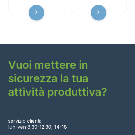
chevron_right
chevron_right
Vuoi mettere in
sicurezza la tua
attività produttiva?
servizio clienti:
lun-ven 8.30-12.30, 14-18