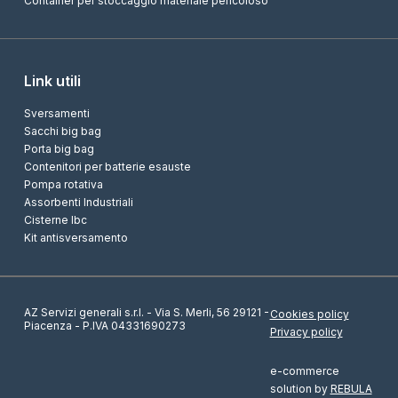
Container per stoccaggio materiale pericoloso
Link utili
Sversamenti
Sacchi big bag
Porta big bag
Contenitori per batterie esauste
Pompa rotativa
Assorbenti Industriali
Cisterne Ibc
Kit antisversamento
AZ Servizi generali s.r.l. - Via S. Merli, 56 29121 -
Cookies policy
Piacenza - P.IVA 04331690273
Privacy policy
e-commerce
solution by
REBULA
RICHIEDI ORA
UNA