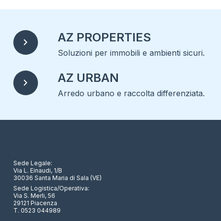
AZ PROPERTIES
chevron_right
Soluzioni per immobili e ambienti sicuri.
AZ URBAN
chevron_right
Arredo urbano e raccolta differenziata.
Sede Legale:
Via L. Einaudi, 1/B
30036 Santa Maria di Sala (VE)
Sede Logistica/Operativa:
Via S. Merli, 56
29121 Piacenza
T. 0523 044989