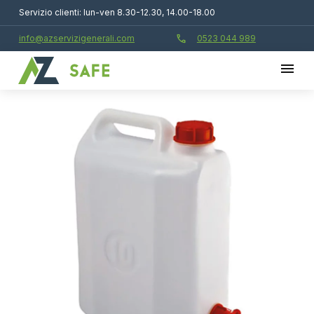
Servizio clienti: lun-ven 8.30-12.30, 14.00-18.00
call
info@azservizigenerali.com
0523 044 989