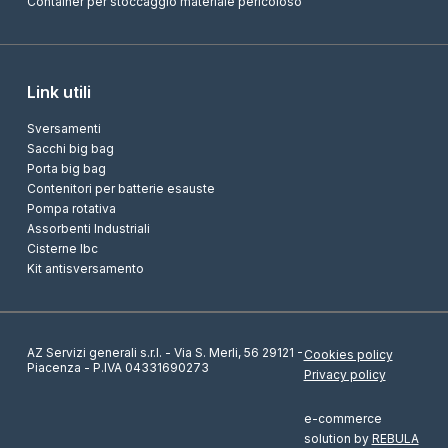
Container per stoccaggio materiale pericoloso
Link utili
Sversamenti
Sacchi big bag
Porta big bag
Contenitori per batterie esauste
Pompa rotativa
Assorbenti Industriali
Cisterne Ibc
Kit antisversamento
AZ Servizi generali s.r.l. - Via S. Merli, 56 29121 -
Cookies policy
Piacenza - P.IVA 04331690273
Privacy policy
e-commerce
solution by
REBULA