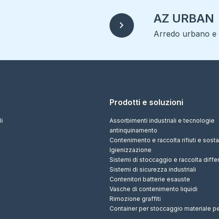
AZ URBAN
chevron_right
Arredo urbano e r
Prodotti e soluzioni
li
Assorbimenti industriali e tecnologie
antinquinamento
Contenimento e raccolta rifiuti e sos
Igienizzazione
Sistemi di stoccaggio e raccolta diffe
Sistemi di sicurezza industriali
Contenitori batterie esauste
Vasche di contenimento liquidi
Rimozione graffiti
Container per stoccaggio materiale p