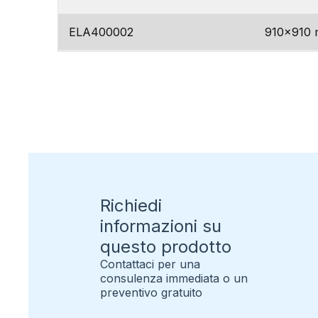
ELA400002
910×910
ELA400018
1000×10
ELA400003
500×500
ELA400004
610×610
ELA400007
700×700
Richiedi
ELA400019
800×800
informazioni su
questo prodotto
ELA400005
910×910
Contattaci per una
consulenza immediata o un
ELA400020
1000×10
preventivo gratuito