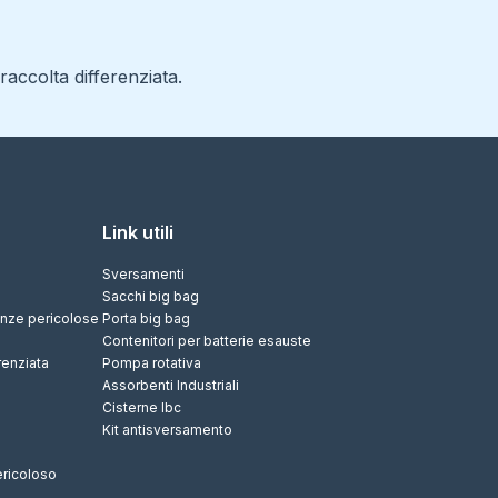
accolta differenziata.
Link utili
Sversamenti
Sacchi big bag
tanze pericolose
Porta big bag
Contenitori per batterie esauste
renziata
Pompa rotativa
Assorbenti Industriali
Cisterne Ibc
Kit antisversamento
ericoloso