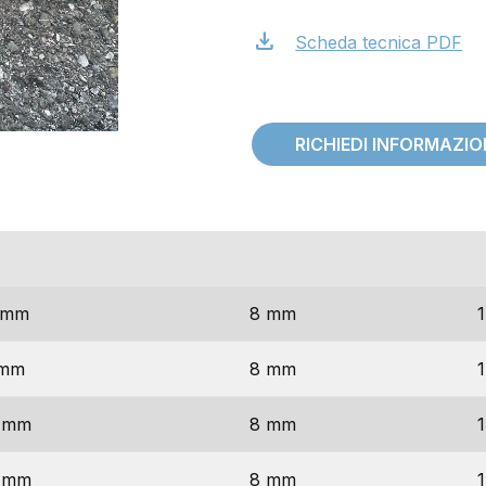
download
Scheda tecnica PDF
RICHIEDI INFORMAZI
ni
spessore
 mm
8 mm
1
 mm
8 mm
1
 mm
8 mm
1
 mm
8 mm
1