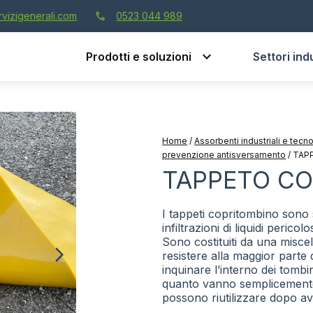
call
vizigenerali.com
0523 044 989
Prodotti e soluzioni
Settori indu
Home
/
Assorbenti industriali e tec
prevenzione antisversamento
/
TAP
TAPPETO CO
I tappeti copritombino sono 
infiltrazioni di liquidi pericolo
Sono costituiti da una miscela
resistere alla maggior parte 
inquinare l’interno dei tombin
quanto vanno semplicemente 
possono riutilizzare dopo av