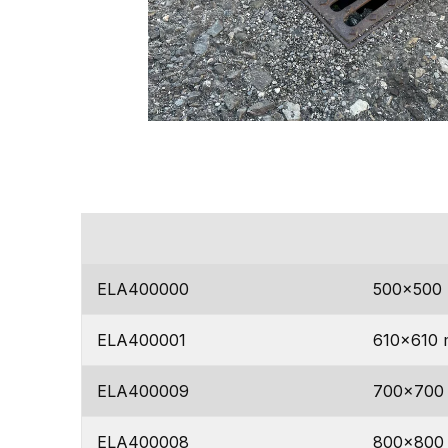
codice
dimensio
ELA400000
500×500
ELA400001
610×610
ELA400009
700×700
ELA400008
800×800