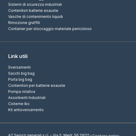
Sistemi di sicurezza industriali
Contenitori batterie esauste
Vasche di contenimento liquidi
Rimozione graffiti
Container per stoccaggio materiale pericoloso
Link utili
Sversamenti
Sacchi big bag
Porta big bag
Contenitori per batterie esauste
Pompa rotativa
Assorbenti Industriali
Cisterne Ibc
Kit antisversamento
AZ Servizi generali s.r.l. - Via S. Merli, 56 29121 -
Cookies policy