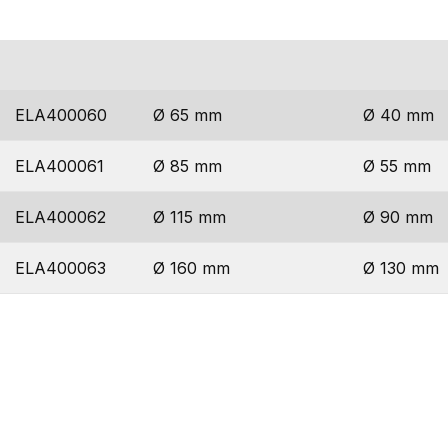
codice
diametro maggiore
diametro 
ELA400060
Ø 65 mm
Ø 40 mm
ELA400061
Ø 85 mm
Ø 55 mm
ELA400062
Ø 115 mm
Ø 90 mm
ELA400063
Ø 160 mm
Ø 130 mm