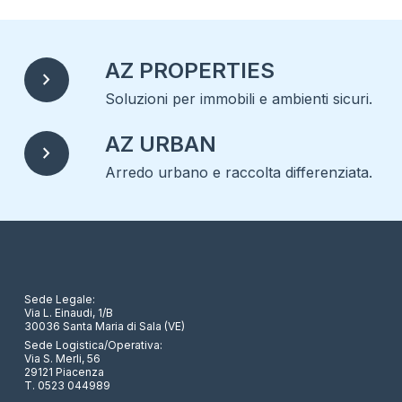
AZ PROPERTIES
chevron_right
Soluzioni per immobili e ambienti sicuri.
AZ URBAN
chevron_right
Arredo urbano e raccolta differenziata.
Sede Legale:
Via L. Einaudi, 1/B
30036 Santa Maria di Sala (VE)
Sede Logistica/Operativa:
Via S. Merli, 56
29121 Piacenza
T. 0523 044989