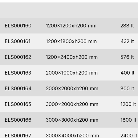
codice
dimensioni
capaci
ELS000160
1200x1200xh200 mm
288 lt
ELS000161
1200x1800xh200 mm
432 lt
ELS000162
1200x2400xh200 mm
576 lt
ELS000163
2000x1000xh200 mm
400 lt
ELS000164
2000x2000xh200 mm
800 lt
ELS000165
3000x2000xh200 mm
1200 lt
ELS000166
3000x3000xh200 mm
1800 lt
ELS000167
3000x4000xh200 mm
2400 lt