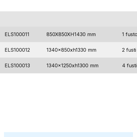
codice
dimensioni
stoc
ELS100011
850X850XH1430 mm
1 fust
ELS100012
1340x850xh1330 mm
2 fusti
ELS100013
1340x1250xh1300 mm
4 fusti