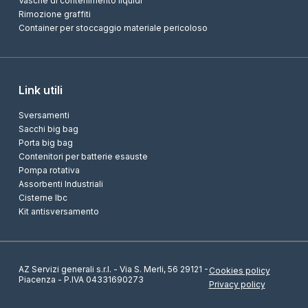
Vasche di contenimento liquidi
Rimozione graffiti
Container per stoccaggio materiale pericoloso
Link utili
Sversamenti
Sacchi big bag
Porta big bag
Contenitori per batterie esauste
Pompa rotativa
Assorbenti Industriali
Cisterne Ibc
Kit antisversamento
AZ Servizi generali s.r.l. - Via S. Merli, 56 29121 -
Cookies policy
Piacenza - P.IVA 04331690273
Privacy policy