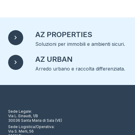
AZ PROPERTIES
chevron_right
Soluzioni per immobili e ambienti sicuri.
AZ URBAN
chevron_right
Arredo urbano e raccolta differenziata.
Sede Legale:
Via L. Einaudi, 1/B
30036 Santa Maria di Sala (VE)
Sede Logistica/Operativa:
Via S. Merli, 56