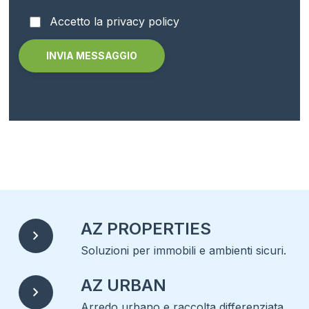
Accetto la privacy policy
Alternative:
AZ PROPERTIES
chevron_right
Soluzioni per immobili e ambienti sicuri.
AZ URBAN
chevron_right
Arredo urbano e raccolta differenziata.