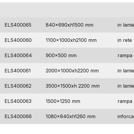
codice
dimensioni
descr
ELS400065
840x690xh1500 mm
in lami
ELS400060
1100x1000xh2100 mm
in rete
ELS400064
900×500 mm
rampa d
ELS400061
2000x1000xh2200 mm
in lami
ELS400062
3500x1500xh 2200 mm
in lami
ELS400063
1500×1250 mm
rampa d
ELS400066
1080x840xh1260 mm
inforc