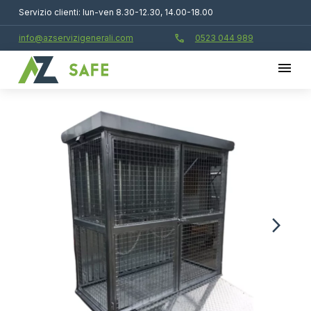
Servizio clienti: lun-ven 8.30-12.30, 14.00-18.00
call
info@azservizigenerali.com
0523 044 989