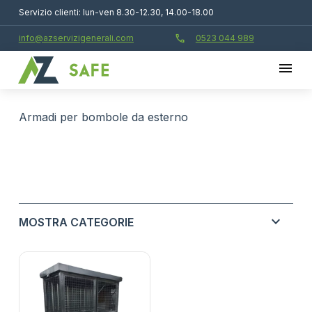
Servizio clienti: lun-ven 8.30-12.30, 14.00-18.00
call
info@azservizigenerali.com
0523 044 989
armadi per bombole da esterno
expand_more
MOSTRA CATEGORIE
ASSORBENTI INDUSTRIALI E TECNOLOGIE
expand_more
ANTINQUINAMENTO