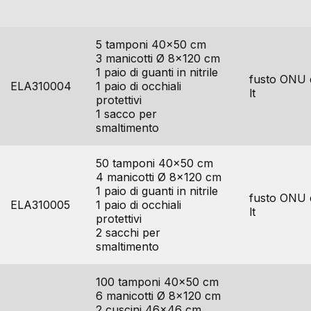
codice
contenuto
imballo
5 tamponi 40×50 cm
3 manicotti Ø 8×120 cm
1 paio di guanti in nitrile
fusto ONU 
ELA310004
1 paio di occhiali
lt
protettivi
1 sacco per
smaltimento
50 tamponi 40×50 cm
4 manicotti Ø 8×120 cm
1 paio di guanti in nitrile
fusto ONU 
ELA310005
1 paio di occhiali
lt
protettivi
2 sacchi per
smaltimento
100 tamponi 40×50 cm
6 manicotti Ø 8×120 cm
2 cuscini 46×46 cm