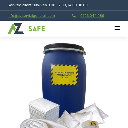
Servizio clienti: lun-ven 8.30-12.30, 14.00-18.00
call
info@azservizigenerali.com
0523 044 989