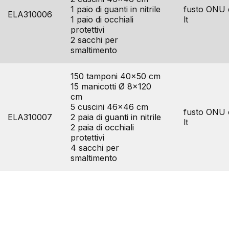
1 paio di guanti in nitrile
fusto ONU 
ELA310006
1 paio di occhiali
lt
protettivi
2 sacchi per
smaltimento
150 tamponi 40×50 cm
15 manicotti Ø 8×120
cm
5 cuscini 46×46 cm
fusto ONU 
ELA310007
2 paia di guanti in nitrile
lt
2 paia di occhiali
protettivi
4 sacchi per
smaltimento