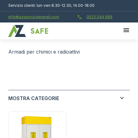
Servizio clienti: lun-ven 8.30-12.30, 14.00-18.00
call
info@azservizigenerali.com
0523 044 989
armadi per chimici e radioattivi
expand_more
MOSTRA CATEGORIE
ASSORBENTI INDUSTRIALI E TECNOLOGIE
expand_more
ANTINQUINAMENTO